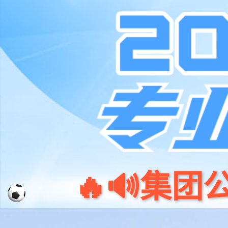
esball(中国区)官方网站
Previous