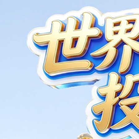
当前位置：
主页
>
经
栏目列表
COLUMN LIST
关于esball官网
公司动态