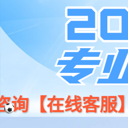
esball(中国区)官方网站
Previous