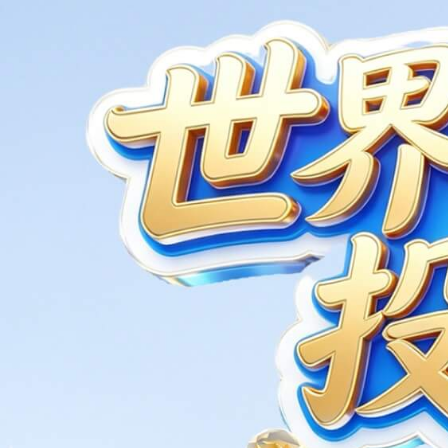
玻璃钢esball官网
不锈钢esball官网
泡沫esball官网
霓虹灯esball官网