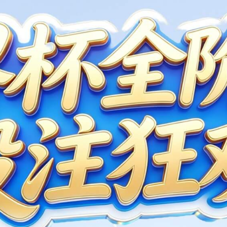
铸铜esball官网
锻铜esball官网
石膏esball官网
剪纸esball官网