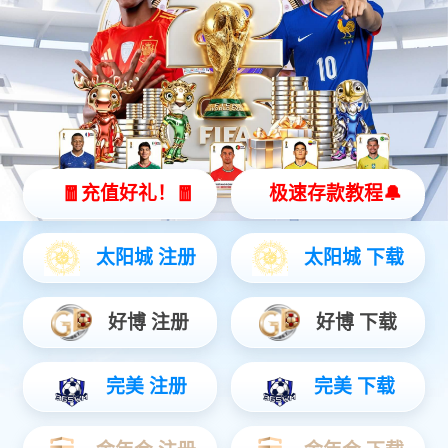
泡沫esball官网
霓虹灯esball官网
石膏esball官网
剪纸esball官网
党建文化esball官
网
回到esball官网
一键拨号
联系地址
公园水泥esball官网