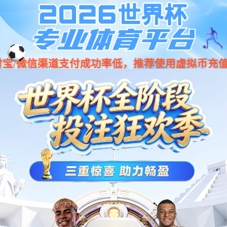
esball(中国区)官方网站
Previous
Nex
玻璃钢esball官网
不锈钢esball官网
铸铜esball官网
锻铜esball官网
石雕
水泥esball官网